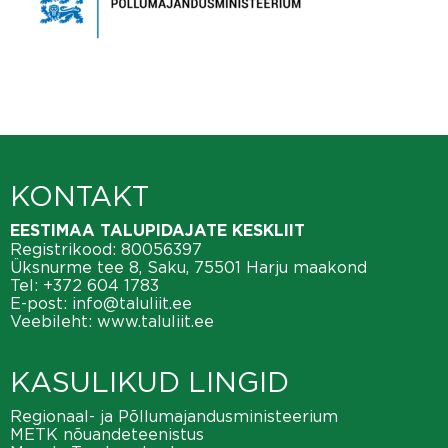
KONTAKT
EESTIMAA TALUPIDAJATE KESKLIIT
Registrikood: 80056397
Üksnurme tee 8, Saku, 75501 Harju maakond
Tel:
+372 604 1783
E-post:
info@taluliit.ee
Veebileht:
www.taluliit.ee
KASULIKUD LINGID
Regionaal- ja Põllumajandusministeerium
METK nõuandeteenistus