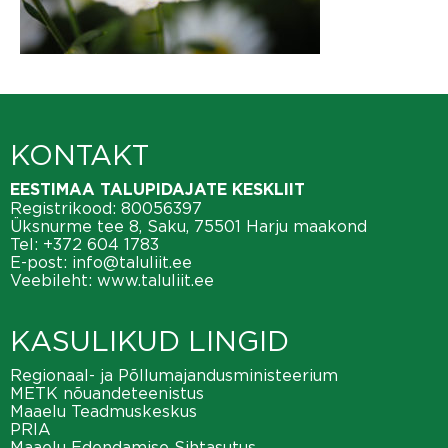
KONTAKT
EESTIMAA TALUPIDAJATE KESKLIIT
Registrikood: 80056397
Üksnurme tee 8, Saku, 75501 Harju maakond
Tel:
+372 604 1783
E-post:
info@taluliit.ee
Veebileht:
www.taluliit.ee
KASULIKUD LINGID
Regionaal- ja Põllumajandusministeerium
METK nõuandeteenistus
Maaelu Teadmuskeskus
PRIA
Maaelu Edendamise Sihtasutus