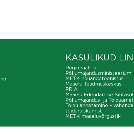
KASULIKUD LIN
Regionaal- ja
Põllumajandusministeerium
METK nõuandeteenistus
ond
Maaelu Teadmuskeskus
PRIA
Maaelu Edendamise Sihtasut
Põllumajandus- ja Toiduamet
Toidu annetamine – vähend
toiduraiskamist
METK maaeluvõrgustik