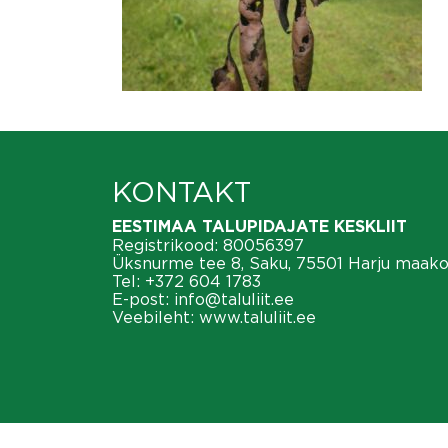
KONTAKT
EESTIMAA TALUPIDAJATE KESKLIIT
Registrikood: 80056397
Üksnurme tee 8, Saku, 75501 Harju maak
Tel:
+372 604 1783
E-post:
info@taluliit.ee
Veebileht:
www.taluliit.ee