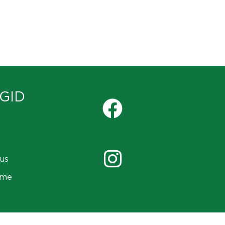
GID
us
ame