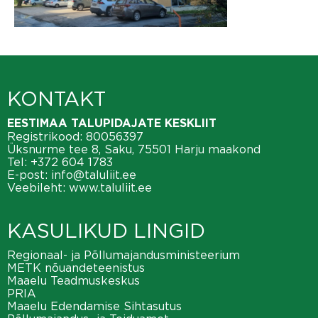
KONTAKT
EESTIMAA TALUPIDAJATE KESKLIIT
Registrikood: 80056397
Üksnurme tee 8, Saku, 75501 Harju maakond
Tel:
+372 604 1783
E-post:
info@taluliit.ee
Veebileht:
www.taluliit.ee
KASULIKUD LINGID
Regionaal- ja Põllumajandusministeerium
METK nõuandeteenistus
Maaelu Teadmuskeskus
PRIA
Maaelu Edendamise Sihtasutus