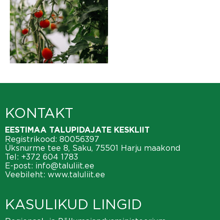
KONTAKT
EESTIMAA TALUPIDAJATE KESKLIIT
Registrikood: 80056397
Üksnurme tee 8, Saku, 75501 Harju maakond
Tel:
+372 604 1783
E-post:
info@taluliit.ee
Veebileht:
www.taluliit.ee
KASULIKUD LINGID