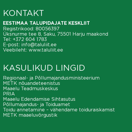
KONTAKT
EESTIMAA TALUPIDAJATE KESKLIIT
Registrikood: 80056397
Üksnurme tee 8, Saku, 75501 Harju maakond
Tel:
+372 604 1783
E-post:
info@taluliit.ee
Veebileht:
www.taluliit.ee
KASULIKUD LINGID
Regionaal- ja Põllumajandusministeerium
METK nõuandeteenistus
Maaelu Teadmuskeskus
PRIA
Maaelu Edendamise Sihtasutus
Põllumajandus- ja Toiduamet
Toidu annetamine – vähendame toiduraiskamist
METK maaeluvõrgustik