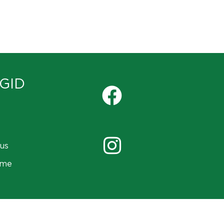
GID
us
ame