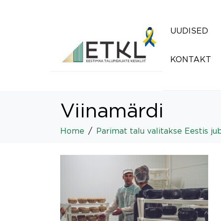
UUDISED
KONTAKT
Viinamärdi
Home
Parimat talu valitakse Eestis j