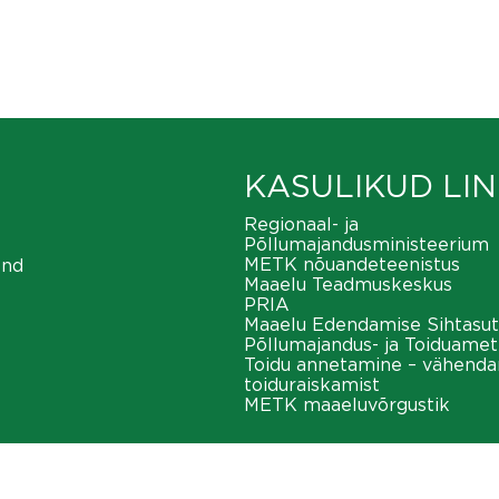
KASULIKUD LIN
Regionaal- ja
Põllumajandusministeerium
METK nõuandeteenistus
ond
Maaelu Teadmuskeskus
PRIA
Maaelu Edendamise Sihtasut
Põllumajandus- ja Toiduamet
Toidu annetamine – vähend
toiduraiskamist
METK maaeluvõrgustik