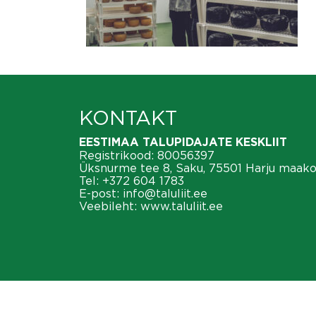
KONTAKT
EESTIMAA TALUPIDAJATE KESKLIIT
Registrikood: 80056397
Üksnurme tee 8, Saku, 75501 Harju maak
Tel:
+372 604 1783
E-post:
info@taluliit.ee
Veebileht:
www.taluliit.ee