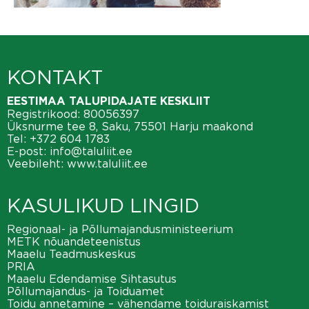
KONTAKT
EESTIMAA TALUPIDAJATE KESKLIIT
Registrikood: 80056397
Üksnurme tee 8, Saku, 75501 Harju maakond
Tel:
+372 604 1783
E-post:
info@taluliit.ee
Veebileht:
www.taluliit.ee
KASULIKUD LINGID
Regionaal- ja Põllumajandusministeerium
METK nõuandeteenistus
Maaelu Teadmuskeskus
PRIA
Maaelu Edendamise Sihtasutus
Põllumajandus- ja Toiduamet
Toidu annetamine – vähendame toiduraiskamist