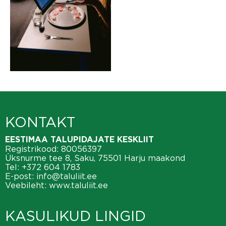
KONTAKT
EESTIMAA TALUPIDAJATE KESKLIIT
Registrikood: 80056397
Üksnurme tee 8, Saku, 75501 Harju maakond
Tel:
+372 604 1783
E-post:
info@taluliit.ee
Veebileht:
www.taluliit.ee
KASULIKUD LINGID