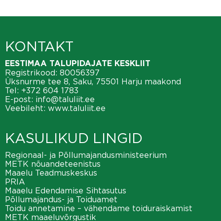
KONTAKT
EESTIMAA TALUPIDAJATE KESKLIIT
Registrikood: 80056397
Üksnurme tee 8, Saku, 75501 Harju maakond
Tel:
+372 604 1783
E-post:
info@taluliit.ee
Veebileht:
www.taluliit.ee
KASULIKUD LINGID
Regionaal- ja Põllumajandusministeerium
METK nõuandeteenistus
Maaelu Teadmuskeskus
PRIA
Maaelu Edendamise Sihtasutus
Põllumajandus- ja Toiduamet
Toidu annetamine – vähendame toiduraiskamist
METK maaeluvõrgustik