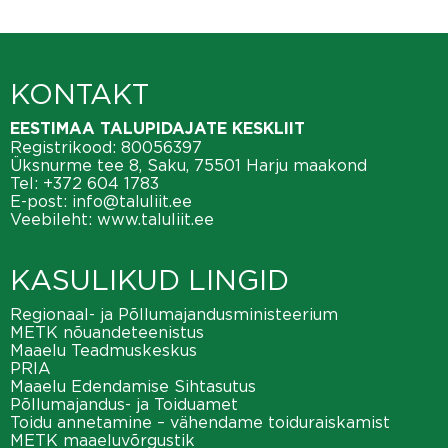
KONTAKT
EESTIMAA TALUPIDAJATE KESKLIIT
Registrikood: 80056397
Üksnurme tee 8, Saku, 75501 Harju maakond
Tel:
+372 604 1783
E-post:
info@taluliit.ee
Veebileht:
www.taluliit.ee
KASULIKUD LINGID
Regionaal- ja Põllumajandusministeerium
METK nõuandeteenistus
Maaelu Teadmuskeskus
PRIA
Maaelu Edendamise Sihtasutus
Põllumajandus- ja Toiduamet
Toidu annetamine – vähendame toiduraiskamist
METK maaeluvõrgustik