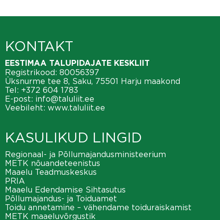
KONTAKT
EESTIMAA TALUPIDAJATE KESKLIIT
Registrikood: 80056397
Üksnurme tee 8, Saku, 75501 Harju maakond
Tel:
+372 604 1783
E-post:
info@taluliit.ee
Veebileht:
www.taluliit.ee
KASULIKUD LINGID
Regionaal- ja Põllumajandusministeerium
METK nõuandeteenistus
Maaelu Teadmuskeskus
PRIA
Maaelu Edendamise Sihtasutus
Põllumajandus- ja Toiduamet
Toidu annetamine – vähendame toiduraiskamist
METK maaeluvõrgustik