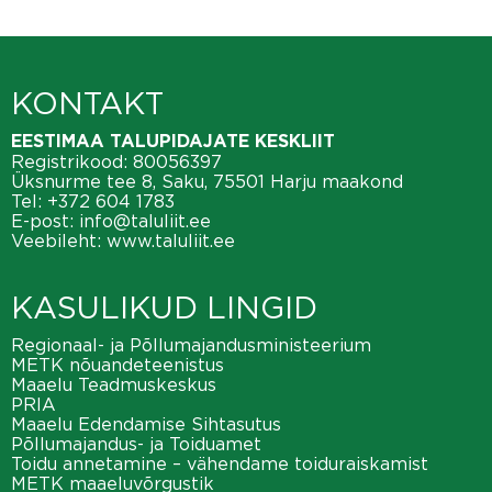
KONTAKT
EESTIMAA TALUPIDAJATE KESKLIIT
Registrikood: 80056397
Üksnurme tee 8, Saku, 75501 Harju maakond
Tel:
+372 604 1783
E-post:
info@taluliit.ee
Veebileht:
www.taluliit.ee
KASULIKUD LINGID
Regionaal- ja Põllumajandusministeerium
METK nõuandeteenistus
Maaelu Teadmuskeskus
PRIA
Maaelu Edendamise Sihtasutus
Põllumajandus- ja Toiduamet
Toidu annetamine – vähendame toiduraiskamist
METK maaeluvõrgustik