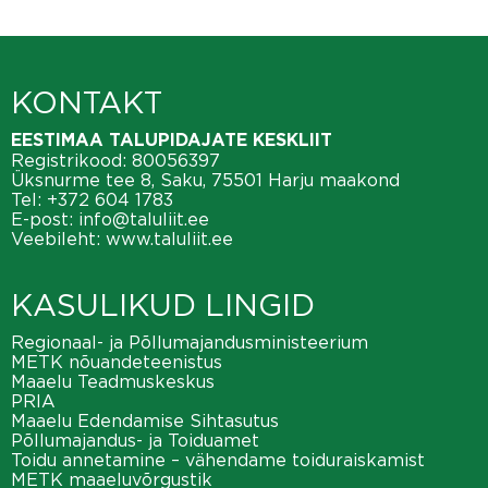
KONTAKT
EESTIMAA TALUPIDAJATE KESKLIIT
Registrikood: 80056397
Üksnurme tee 8, Saku, 75501 Harju maakond
Tel:
+372 604 1783
E-post:
info@taluliit.ee
Veebileht:
www.taluliit.ee
KASULIKUD LINGID
Regionaal- ja Põllumajandusministeerium
METK nõuandeteenistus
Maaelu Teadmuskeskus
PRIA
Maaelu Edendamise Sihtasutus
Põllumajandus- ja Toiduamet
Toidu annetamine – vähendame toiduraiskamist
METK maaeluvõrgustik