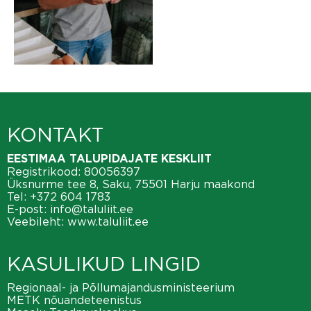
KONTAKT
EESTIMAA TALUPIDAJATE KESKLIIT
Registrikood: 80056397
Üksnurme tee 8, Saku, 75501 Harju maakond
Tel:
+372 604 1783
E-post:
info@taluliit.ee
Veebileht:
www.taluliit.ee
KASULIKUD LINGID
Regionaal- ja Põllumajandusministeerium
METK nõuandeteenistus