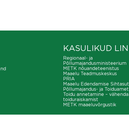
KASULIKUD LIN
Regionaal- ja
Põllumajandusministeerium
METK nõuandeteenistus
ond
Maaelu Teadmuskeskus
PRIA
Maaelu Edendamise Sihtasut
Põllumajandus- ja Toiduamet
Toidu annetamine – vähend
toiduraiskamist
METK maaeluvõrgustik