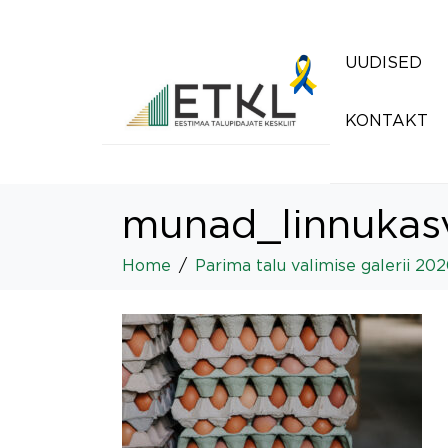
UUDISED
KONTAKT
munad_linnukas
Home
Parima talu valimise galerii 20