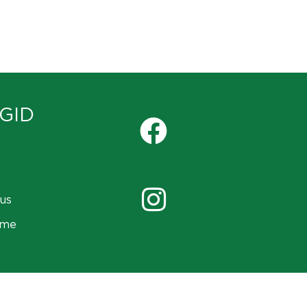
GID
us
ame