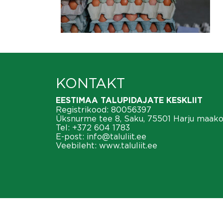
KONTAKT
EESTIMAA TALUPIDAJATE KESKLIIT
Registrikood: 80056397
Üksnurme tee 8, Saku, 75501 Harju maak
Tel:
+372 604 1783
E-post:
info@taluliit.ee
Veebileht:
www.taluliit.ee