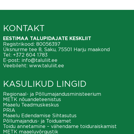
KONTAKT
EESTIMAA TALUPIDAJATE KESKLIIT
Registrikood: 80056397
Üksnurme tee 8, Saku, 75501 Harju maakond
Tel:
+372 604 1783
E-post:
info@taluliit.ee
Veebileht:
www.taluliit.ee
KASULIKUD LINGID
Regionaal- ja Põllumajandusministeerium
METK nõuandeteenistus
Maaelu Teadmuskeskus
PRIA
Maaelu Edendamise Sihtasutus
Põllumajandus- ja Toiduamet
Toidu annetamine – vähendame toiduraiskamist
METK maaeluvõrgustik