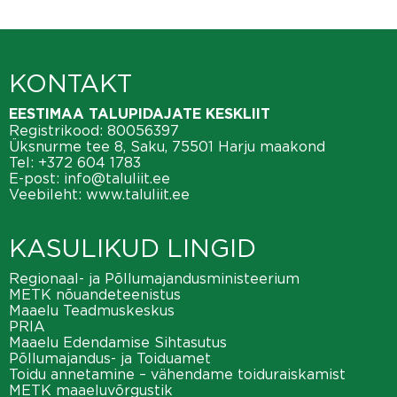
KONTAKT
EESTIMAA TALUPIDAJATE KESKLIIT
Registrikood: 80056397
Üksnurme tee 8, Saku, 75501 Harju maakond
Tel:
+372 604 1783
E-post:
info@taluliit.ee
Veebileht:
www.taluliit.ee
KASULIKUD LINGID
Regionaal- ja Põllumajandusministeerium
METK nõuandeteenistus
Maaelu Teadmuskeskus
PRIA
Maaelu Edendamise Sihtasutus
Põllumajandus- ja Toiduamet
Toidu annetamine – vähendame toiduraiskamist
METK maaeluvõrgustik