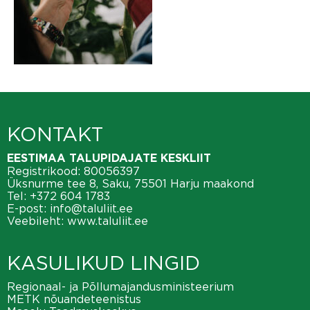
KONTAKT
EESTIMAA TALUPIDAJATE KESKLIIT
Registrikood: 80056397
Üksnurme tee 8, Saku, 75501 Harju maakond
Tel:
+372 604 1783
E-post:
info@taluliit.ee
Veebileht:
www.taluliit.ee
KASULIKUD LINGID
Regionaal- ja Põllumajandusministeerium
METK nõuandeteenistus