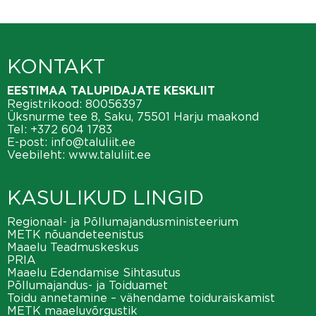
KONTAKT
EESTIMAA TALUPIDAJATE KESKLIIT
Registrikood: 80056397
Üksnurme tee 8, Saku, 75501 Harju maakond
Tel:
+372 604 1783
E-post:
info@taluliit.ee
Veebileht:
www.taluliit.ee
KASULIKUD LINGID
Regionaal- ja Põllumajandusministeerium
METK nõuandeteenistus
Maaelu Teadmuskeskus
PRIA
Maaelu Edendamise Sihtasutus
Põllumajandus- ja Toiduamet
Toidu annetamine – vähendame toiduraiskamist
METK maaeluvõrgustik