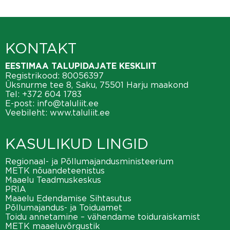
KONTAKT
EESTIMAA TALUPIDAJATE KESKLIIT
Registrikood: 80056397
Üksnurme tee 8, Saku, 75501 Harju maakond
Tel:
+372 604 1783
E-post:
info@taluliit.ee
Veebileht:
www.taluliit.ee
KASULIKUD LINGID
Regionaal- ja Põllumajandusministeerium
METK nõuandeteenistus
Maaelu Teadmuskeskus
PRIA
Maaelu Edendamise Sihtasutus
Põllumajandus- ja Toiduamet
Toidu annetamine – vähendame toiduraiskamist
METK maaeluvõrgustik