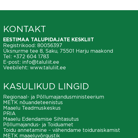
KONTAKT
EESTIMAA TALUPIDAJATE KESKLIIT
Registrikood: 80056397
Üksnurme tee 8, Saku, 75501 Harju maakond
Tel:
+372 604 1783
E-post:
info@taluliit.ee
Veebileht:
www.taluliit.ee
KASULIKUD LINGID
Regionaal- ja Põllumajandusministeerium
METK nõuandeteenistus
Maaelu Teadmuskeskus
PRIA
Maaelu Edendamise Sihtasutus
Põllumajandus- ja Toiduamet
Toidu annetamine – vähendame toiduraiskamist
METK maaeluvõrgustik