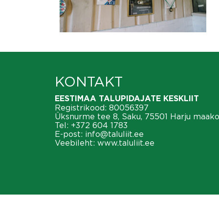
KONTAKT
EESTIMAA TALUPIDAJATE KESKLIIT
Registrikood: 80056397
Üksnurme tee 8, Saku, 75501 Harju maak
Tel:
+372 604 1783
E-post:
info@taluliit.ee
Veebileht:
www.taluliit.ee