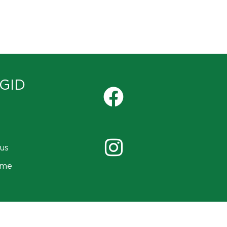
GID
us
ame