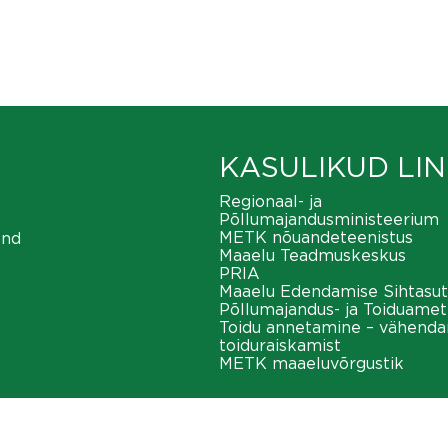
KASULIKUD LIN
Regionaal- ja
Põllumajandusministeerium
METK nõuandeteenistus
ond
Maaelu Teadmuskeskus
PRIA
Maaelu Edendamise Sihtasut
Põllumajandus- ja Toiduamet
Toidu annetamine – vähend
toiduraiskamist
METK maaeluvõrgustik