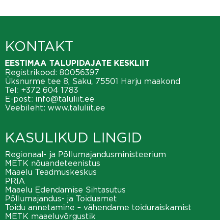
KONTAKT
EESTIMAA TALUPIDAJATE KESKLIIT
Registrikood: 80056397
Üksnurme tee 8, Saku, 75501 Harju maakond
Tel:
+372 604 1783
E-post:
info@taluliit.ee
Veebileht:
www.taluliit.ee
KASULIKUD LINGID
Regionaal- ja Põllumajandusministeerium
METK nõuandeteenistus
Maaelu Teadmuskeskus
PRIA
Maaelu Edendamise Sihtasutus
Põllumajandus- ja Toiduamet
Toidu annetamine – vähendame toiduraiskamist
METK maaeluvõrgustik