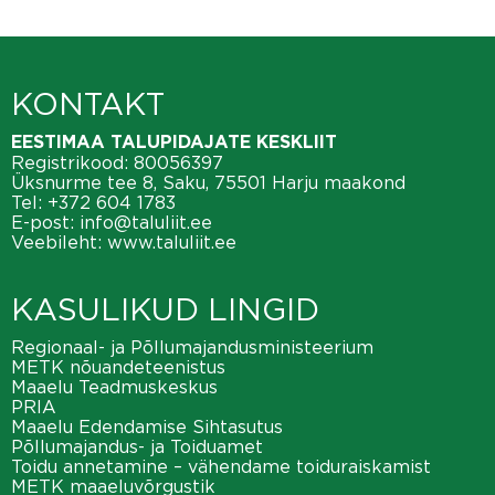
KONTAKT
EESTIMAA TALUPIDAJATE KESKLIIT
Registrikood: 80056397
Üksnurme tee 8, Saku, 75501 Harju maakond
Tel:
+372 604 1783
E-post:
info@taluliit.ee
Veebileht:
www.taluliit.ee
KASULIKUD LINGID
Regionaal- ja Põllumajandusministeerium
METK nõuandeteenistus
Maaelu Teadmuskeskus
PRIA
Maaelu Edendamise Sihtasutus
Põllumajandus- ja Toiduamet
Toidu annetamine – vähendame toiduraiskamist
METK maaeluvõrgustik