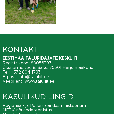
KONTAKT
EESTIMAA TALUPIDAJATE KESKLIIT
Registrikood: 80056397
Üksnurme tee 8, Saku, 75501 Harju maakond
Tel:
+372 604 1783
E-post:
info@taluliit.ee
Veebileht:
www.taluliit.ee
KASULIKUD LINGID
Regionaal- ja Põllumajandusministeerium
METK nõuandeteenistus