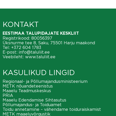
KONTAKT
EESTIMAA TALUPIDAJATE KESKLIIT
Registrikood: 80056397
Üksnurme tee 8, Saku, 75501 Harju maakond
Tel:
+372 604 1783
E-post:
info@taluliit.ee
Veebileht:
www.taluliit.ee
KASULIKUD LINGID
Regionaal- ja Põllumajandusministeerium
METK nõuandeteenistus
Maaelu Teadmuskeskus
PRIA
Maaelu Edendamise Sihtasutus
Põllumajandus- ja Toiduamet
Toidu annetamine – vähendame toiduraiskamist
METK maaeluvõrgustik