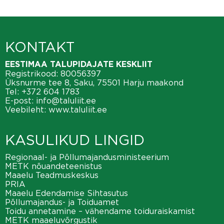
KONTAKT
EESTIMAA TALUPIDAJATE KESKLIIT
Registrikood: 80056397
Üksnurme tee 8, Saku, 75501 Harju maakond
Tel:
+372 604 1783
E-post:
info@taluliit.ee
Veebileht:
www.taluliit.ee
KASULIKUD LINGID
Regionaal- ja Põllumajandusministeerium
METK nõuandeteenistus
Maaelu Teadmuskeskus
PRIA
Maaelu Edendamise Sihtasutus
Põllumajandus- ja Toiduamet
Toidu annetamine – vähendame toiduraiskamist
METK maaeluvõrgustik