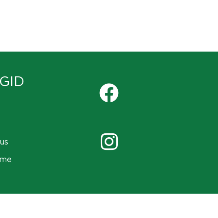
GID
us
ame