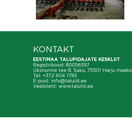
KONTAKT
EESTIMAA TALUPIDAJATE KESKLIIT
Registrikood: 80056397
Üksnurme tee 8, Saku, 75501 Harju maak
Tel:
+372 604 1783
E-post:
info@taluliit.ee
Veebileht:
www.taluliit.ee