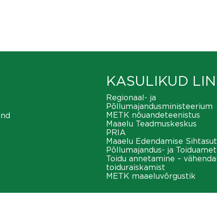
KASULIKUD LIN
Regionaal- ja
Põllumajandusministeerium
METK nõuandeteenistus
ond
Maaelu Teadmuskeskus
PRIA
Maaelu Edendamise Sihtasut
Põllumajandus- ja Toiduamet
Toidu annetamine – vähend
toiduraiskamist
METK maaeluvõrgustik