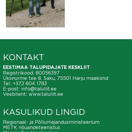
KONTAKT
EESTIMAA TALUPIDAJATE KESKLIIT
Registrikood: 80056397
Üksnurme tee 8, Saku, 75501 Harju maakond
Tel:
+372 604 1783
E-post:
info@taluliit.ee
Veebileht:
www.taluliit.ee
KASULIKUD LINGID
Regionaal- ja Põllumajandusministeerium
METK nõuandeteenistus