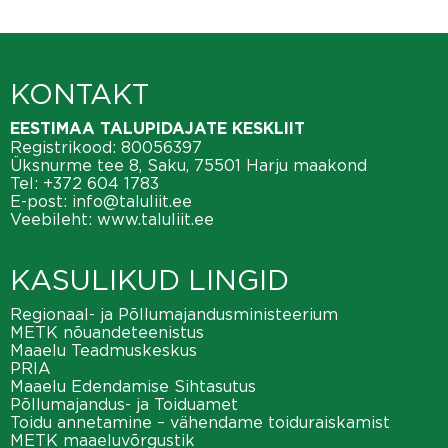
KONTAKT
EESTIMAA TALUPIDAJATE KESKLIIT
Registrikood: 80056397
Üksnurme tee 8, Saku, 75501 Harju maakond
Tel:
+372 604 1783
E-post:
info@taluliit.ee
Veebileht:
www.taluliit.ee
KASULIKUD LINGID
Regionaal- ja Põllumajandusministeerium
METK nõuandeteenistus
Maaelu Teadmuskeskus
PRIA
Maaelu Edendamise Sihtasutus
Põllumajandus- ja Toiduamet
Toidu annetamine – vähendame toiduraiskamist
METK maaeluvõrgustik