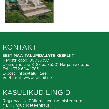
KONTAKT
EESTIMAA TALUPIDAJATE KESKLIIT
Registrikood: 80056397
Üksnurme tee 8, Saku, 75501 Harju maakond
Tel:
+372 604 1783
E-post:
info@taluliit.ee
Veebileht:
www.taluliit.ee
KASULIKUD LINGID
Regionaal- ja Põllumajandusministeerium
METK nõuandeteenistus