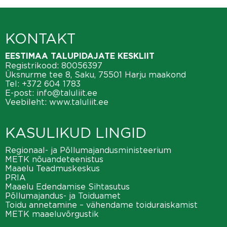
KONTAKT
EESTIMAA TALUPIDAJATE KESKLIIT
Registrikood: 80056397
Üksnurme tee 8, Saku, 75501 Harju maakond
Tel:
+372 604 1783
E-post:
info@taluliit.ee
Veebileht:
www.taluliit.ee
KASULIKUD LINGID
Regionaal- ja Põllumajandusministeerium
METK nõuandeteenistus
Maaelu Teadmuskeskus
PRIA
Maaelu Edendamise Sihtasutus
Põllumajandus- ja Toiduamet
Toidu annetamine – vähendame toiduraiskamist
METK maaeluvõrgustik