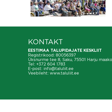
KONTAKT
EESTIMAA TALUPIDAJATE KESKLIIT
Registrikood: 80056397
Üksnurme tee 8, Saku, 75501 Harju maak
Tel:
+372 604 1783
E-post:
info@taluliit.ee
Veebileht:
www.taluliit.ee