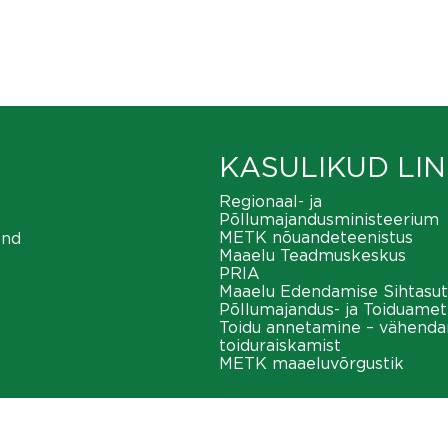
KASULIKUD LIN
Regionaal- ja
Põllumajandusministeerium
METK nõuandeteenistus
ond
Maaelu Teadmuskeskus
PRIA
Maaelu Edendamise Sihtasut
Põllumajandus- ja Toiduamet
Toidu annetamine – vähend
toiduraiskamist
METK maaeluvõrgustik