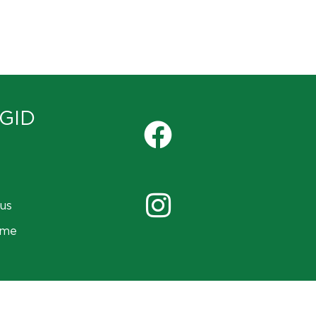
GID
us
ame