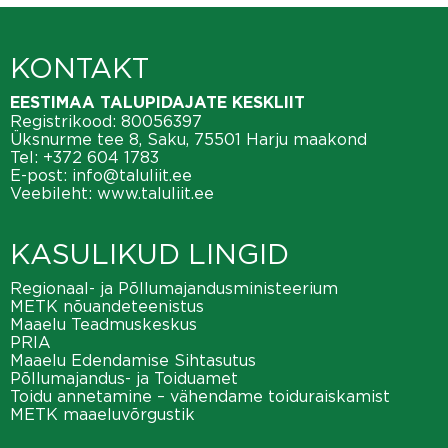
KONTAKT
EESTIMAA TALUPIDAJATE KESKLIIT
Registrikood: 80056397
Üksnurme tee 8, Saku, 75501 Harju maakond
Tel:
+372 604 1783
E-post:
info@taluliit.ee
Veebileht:
www.taluliit.ee
KASULIKUD LINGID
Regionaal- ja Põllumajandusministeerium
METK nõuandeteenistus
Maaelu Teadmuskeskus
PRIA
Maaelu Edendamise Sihtasutus
Põllumajandus- ja Toiduamet
Toidu annetamine – vähendame toiduraiskamist
METK maaeluvõrgustik