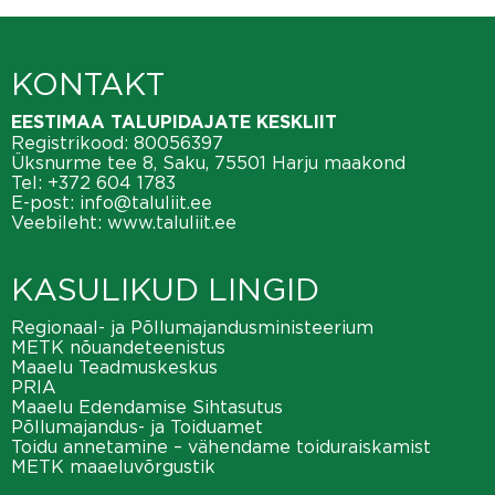
KONTAKT
EESTIMAA TALUPIDAJATE KESKLIIT
Registrikood: 80056397
Üksnurme tee 8, Saku, 75501 Harju maakond
Tel:
+372 604 1783
E-post:
info@taluliit.ee
Veebileht:
www.taluliit.ee
KASULIKUD LINGID
Regionaal- ja Põllumajandusministeerium
METK nõuandeteenistus
Maaelu Teadmuskeskus
PRIA
Maaelu Edendamise Sihtasutus
Põllumajandus- ja Toiduamet
Toidu annetamine – vähendame toiduraiskamist
METK maaeluvõrgustik