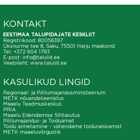
KONTAKT
EESTIMAA TALUPIDAJATE KESKLIIT
Registrikood: 80056397
Üksnurme tee 8, Saku, 75501 Harju maakond
Tel:
+372 604 1783
E-post:
info@taluliit.ee
Veebileht:
www.taluliit.ee
KASULIKUD LINGID
Regionaal- ja Põllumajandusministeerium
METK nõuandeteenistus
Maaelu Teadmuskeskus
PRIA
Maaelu Edendamise Sihtasutus
Põllumajandus- ja Toiduamet
Toidu annetamine – vähendame toiduraiskamist
METK maaeluvõrgustik