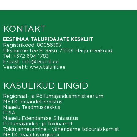
KONTAKT
EESTIMAA TALUPIDAJATE KESKLIIT
Registrikood: 80056397
Üksnurme tee 8, Saku, 75501 Harju maakond
Tel:
+372 604 1783
E-post:
info@taluliit.ee
Veebileht:
www.taluliit.ee
KASULIKUD LINGID
Regionaal- ja Põllumajandusministeerium
METK nõuandeteenistus
Maaelu Teadmuskeskus
PRIA
Maaelu Edendamise Sihtasutus
Põllumajandus- ja Toiduamet
Toidu annetamine – vähendame toiduraiskamist
METK maaeluvõrgustik