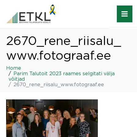
2670_rene_riisalu_
www.fotograaf.ee
Home
Parim Talutoit 2023 raames selgitati välja
võitjad
2670_rene_riisalu_www.fotograaf.ee