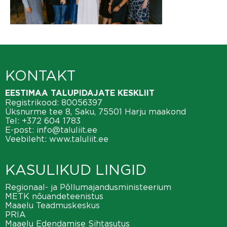
KONTAKT
EESTIMAA TALUPIDAJATE KESKLIIT
Registrikood: 80056397
Üksnurme tee 8, Saku, 75501 Harju maakond
Tel:
+372 604 1783
E-post:
info@taluliit.ee
Veebileht:
www.taluliit.ee
KASULIKUD LINGID
Regionaal- ja Põllumajandusministeerium
METK nõuandeteenistus
Maaelu Teadmuskeskus
PRIA
Maaelu Edendamise Sihtasutus