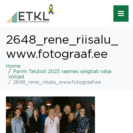
2648_rene_riisalu_
www.fotograaf.ee
Home
Parim Talutoit 2023 raames selgitati välja
võitjad
2648_rene_riisalu_www.fotograaf.ee