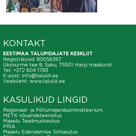
KONTAKT
EESTIMAA TALUPIDAJATE KESKLIIT
Registrikood: 80056397
Üksnurme tee 8, Saku, 75501 Harju maakond
Tel:
+372 604 1783
E-post:
info@taluliit.ee
Veebileht:
www.taluliit.ee
KASULIKUD LINGID
Regionaal- ja Põllumajandusministeerium
METK nõuandeteenistus
Maaelu Teadmuskeskus
PRIA
Maaelu Edendamise Sihtasutus