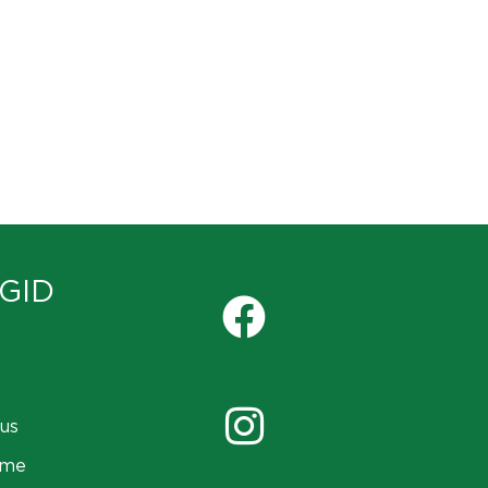
GID
us
ame