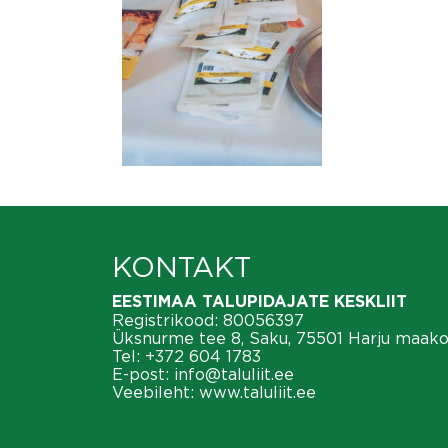
KONTAKT
EESTIMAA TALUPIDAJATE KESKLIIT
Registrikood: 80056397
Üksnurme tee 8, Saku, 75501 Harju maak
Tel:
+372 604 1783
E-post:
info@taluliit.ee
Veebileht:
www.taluliit.ee