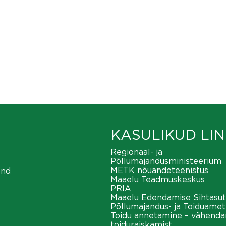
KASULIKUD LIN
Regionaal- ja
Põllumajandusministeerium
METK nõuandeteenistus
ond
Maaelu Teadmuskeskus
PRIA
Maaelu Edendamise Sihtasut
Põllumajandus- ja Toiduamet
Toidu annetamine – vähend
toiduraiskamist