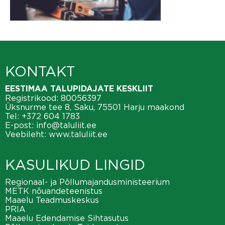
KONTAKT
EESTIMAA TALUPIDAJATE KESKLIIT
Registrikood: 80056397
Üksnurme tee 8, Saku, 75501 Harju maakond
Tel:
+372 604 1783
E-post:
info@taluliit.ee
Veebileht:
www.taluliit.ee
KASULIKUD LINGID
Regionaal- ja Põllumajandusministeerium
METK nõuandeteenistus
Maaelu Teadmuskeskus
PRIA
Maaelu Edendamise Sihtasutus