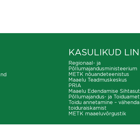
KASULIKUD LIN
Regionaal- ja
Põllumajandusministeerium
METK nõuandeteenistus
ond
Maaelu Teadmuskeskus
PRIA
Maaelu Edendamise Sihtasut
Põllumajandus- ja Toiduamet
Toidu annetamine – vähend
toiduraiskamist
METK maaeluvõrgustik