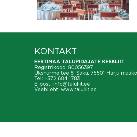
KONTAKT
EESTIMAA TALUPIDAJATE KESKLIIT
Registrikood: 80056397
Üksnurme tee 8, Saku, 75501 Harju maak
Tel:
+372 604 1783
E-post:
info@taluliit.ee
Veebileht:
www.taluliit.ee