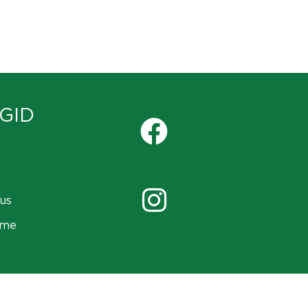
GID
us
ame