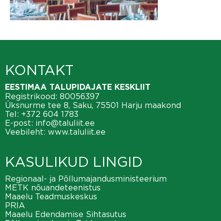
KONTAKT
EESTIMAA TALUPIDAJATE KESKLIIT
Registrikood: 80056397
Üksnurme tee 8, Saku, 75501 Harju maakond
Tel:
+372 604 1783
E-post:
info@taluliit.ee
Veebileht:
www.taluliit.ee
KASULIKUD LINGID
Regionaal- ja Põllumajandusministeerium
METK nõuandeteenistus
Maaelu Teadmuskeskus
PRIA
Maaelu Edendamise Sihtasutus