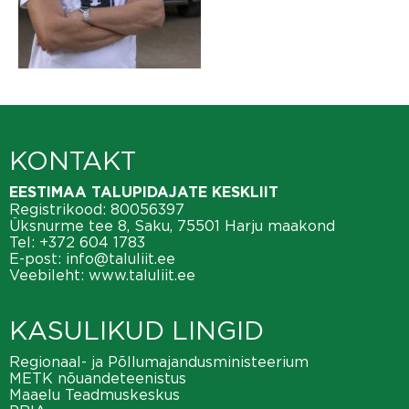
KONTAKT
EESTIMAA TALUPIDAJATE KESKLIIT
Registrikood: 80056397
Üksnurme tee 8, Saku, 75501 Harju maakond
Tel:
+372 604 1783
E-post:
info@taluliit.ee
Veebileht:
www.taluliit.ee
KASULIKUD LINGID
Regionaal- ja Põllumajandusministeerium
METK nõuandeteenistus
Maaelu Teadmuskeskus