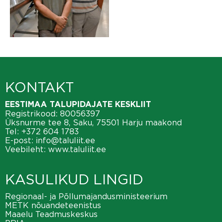
KONTAKT
EESTIMAA TALUPIDAJATE KESKLIIT
Registrikood: 80056397
Üksnurme tee 8, Saku, 75501 Harju maakond
Tel:
+372 604 1783
E-post:
info@taluliit.ee
Veebileht:
www.taluliit.ee
KASULIKUD LINGID
Regionaal- ja Põllumajandusministeerium
METK nõuandeteenistus
Maaelu Teadmuskeskus