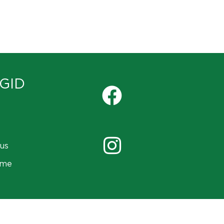
GID
us
ame