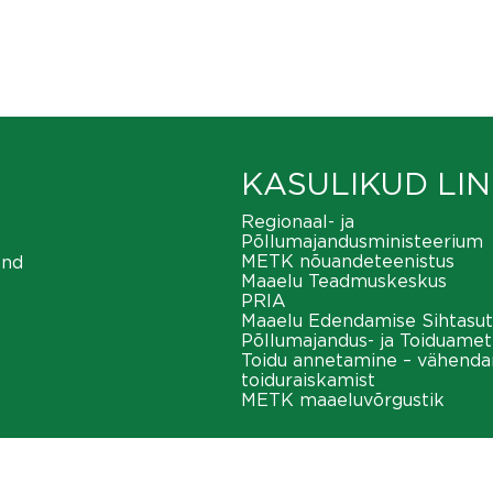
KASULIKUD LIN
Regionaal- ja
Põllumajandusministeerium
METK nõuandeteenistus
ond
Maaelu Teadmuskeskus
PRIA
Maaelu Edendamise Sihtasut
Põllumajandus- ja Toiduamet
Toidu annetamine – vähend
toiduraiskamist
METK maaeluvõrgustik