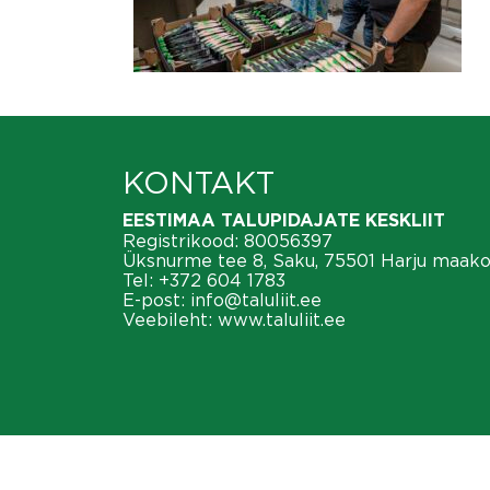
KONTAKT
EESTIMAA TALUPIDAJATE KESKLIIT
Registrikood: 80056397
Üksnurme tee 8, Saku, 75501 Harju maak
Tel:
+372 604 1783
E-post:
info@taluliit.ee
Veebileht:
www.taluliit.ee