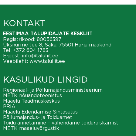
KONTAKT
EESTIMAA TALUPIDAJATE KESKLIIT
Registrikood: 80056397
Üksnurme tee 8, Saku, 75501 Harju maakond
Tel:
+372 604 1783
E-post:
info@taluliit.ee
Veebileht:
www.taluliit.ee
KASULIKUD LINGID
Regionaal- ja Põllumajandusministeerium
METK nõuandeteenistus
Maaelu Teadmuskeskus
PRIA
Maaelu Edendamise Sihtasutus
Põllumajandus- ja Toiduamet
Toidu annetamine – vähendame toiduraiskamist
METK maaeluvõrgustik