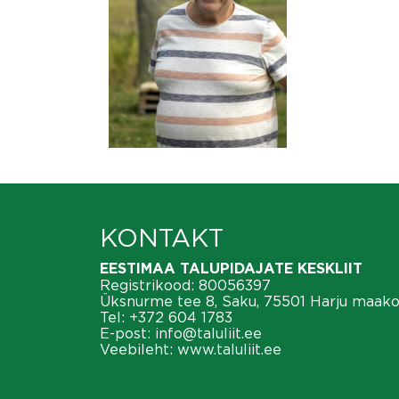
KONTAKT
EESTIMAA TALUPIDAJATE KESKLIIT
Registrikood: 80056397
Üksnurme tee 8, Saku, 75501 Harju maak
Tel:
+372 604 1783
E-post:
info@taluliit.ee
Veebileht:
www.taluliit.ee