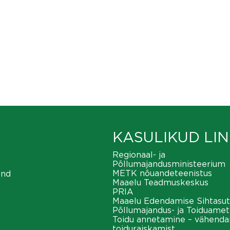
KASULIKUD LIN
Regionaal- ja
Põllumajandusministeerium
METK nõuandeteenistus
ond
Maaelu Teadmuskeskus
PRIA
Maaelu Edendamise Sihtasut
Põllumajandus- ja Toiduamet
Toidu annetamine – vähend
toiduraiskamist