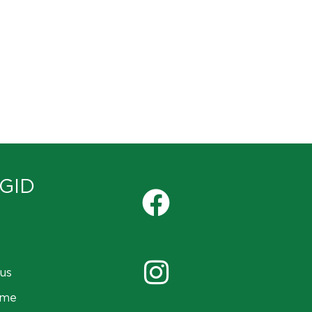
GID
us
ame